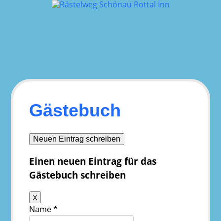
Skip
to
content
Gästebuch
Einen neuen Eintrag für das
Gästebuch schreiben
Dieses
x
Formular
Name
*
ausblenden