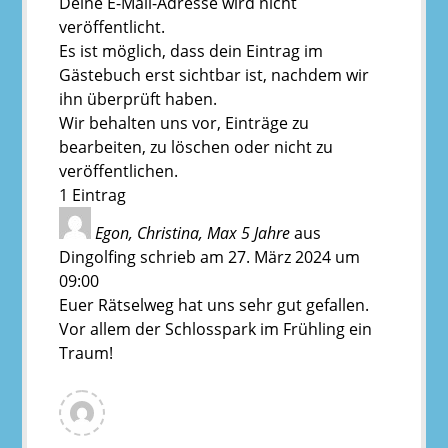
Deine E-Mail-Adresse wird nicht
veröffentlicht.
Es ist möglich, dass dein Eintrag im
Gästebuch erst sichtbar ist, nachdem wir
ihn überprüft haben.
Wir behalten uns vor, Einträge zu
bearbeiten, zu löschen oder nicht zu
veröffentlichen.
1 Eintrag
Egon, Christina, Max 5 Jahre
aus
Dingolfing
schrieb am
27. März 2024
um
09:00
Euer Rätselweg hat uns sehr gut gefallen.
Vor allem der Schlosspark im Frühling ein
Traum!
View
all
posts