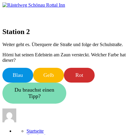
Skip
to
content
Station 2
Weiter geht es. Überquere die Straße und folge der Schulstraße.
Hörni hat seinen Edelstein am Zaun versteckt. Welcher Farbe hat
dieser?
Blau
Gelb
Rot
Du brauchst einen
Tipp?
View
all
posts
by
Startseite
loyol