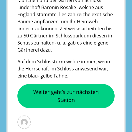
München und der Garten von Schloss
Linderhof! Baronin Rosalie- welche aus
England stammte- lies zahlreiche exotische
Bäume anpflanzen, um Ihr Heimweh
lindern zu können. Zeitweise arbeiteten bis
zu 50 Gärtner im Schlosspark um diesen in
Schuss zu halten- u. a. gab es eine eigene
Gärtnerei dazu.
Auf dem Schlossturm wehte immer, wenn
die Herrschaft im Schloss anwesend war,
eine blau- gelbe Fahne.
Weiter geht’s zur nächsten
Station
View
all
posts