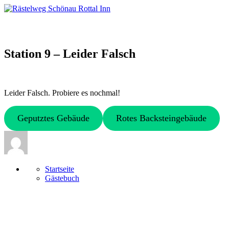
Skip
to
content
Station 9 – Leider Falsch
Leider Falsch. Probiere es nochmal!
Geputztes Gebäude
Rotes Backsteingebäude
View
all
posts
by
Startseite
loyol
Gästebuch